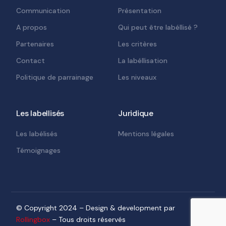
Communication
Présentation
A propos
Qui peut être labéllisé ?
Partenaires
Les critères
Contact
La labéllisation
Politique de parrainage
Les niveaux
Les labellisés
Juridique
Les labélisés
Mentions légales
Témoignages
Contact
© Copyright 2024 – Design & development par
Rollingbox
– Tous droits réservés