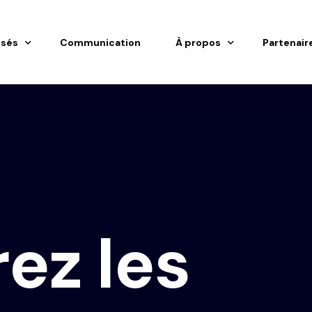
isés
Communication
À propos
Partenair
isés
À propos de ProTrack
ages
Nos engagements
r
e
z
l
e
s