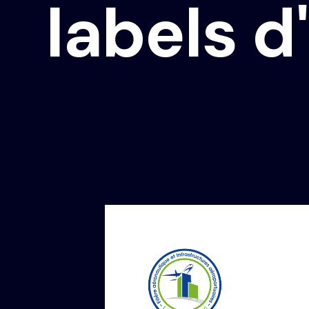
l
a
b
e
l
s
d
'