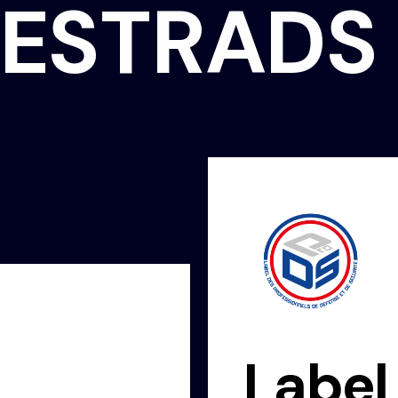
E
S
T
R
A
D
S
Label