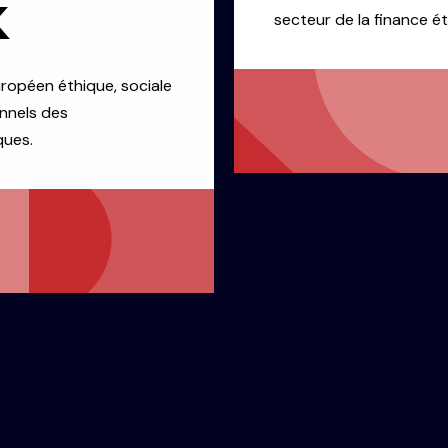
k
secteur de la finance ét
uropéen éthique, sociale
nnels des
ques.