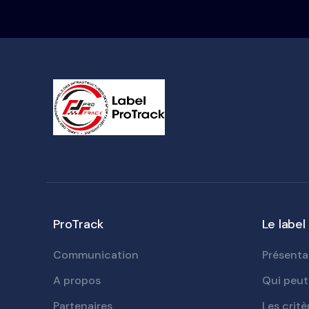
ProTrack
Le label
Communication
Présenta
A propos
Qui peut 
Partenaires
Les critè