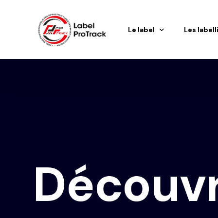
Le label
Les labell
Présentation
Les labell
Qui peut être labellisé ?
Témoign
Les critères
La labellisation
Les niveaux
D
é
c
o
u
v