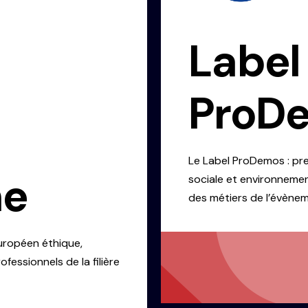
Label
ProD
Le
Label ProDemos
: pr
me
sociale et environnement
des métiers de l’évènem
européen éthique,
fessionnels de la filière